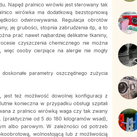
du. Napęd pralnico wirówki jest sterowany tak
ralnico wirówka ma dodatkową bezstopniową
rędkości odwirowywania. Regulacja obrotów
ny, jej grubości, stopnia zabrudzenia itp, a to
a prać nawet najbardziej delikatne tkaniny,
rocesie czyszczenia chemicznego nie można
, więc osoby cierpiące na alergie nie mogły
ż doskonałe parametry oszczędnego zużycia
 jest też możliwość dowolnej konfiguracji z
lutnie konieczna w przypadku obsługi szpitali
wana z pralnico wirówką waga czy tak zwany
, (praktycznie od 5 do 180 kilogramów wsad),
ym albo parowym. W zależności od potrzeb
koobrotową, wolnostojącą lub z możliwością