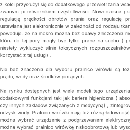
z kolei przysłużył się do dodatkowego przewietrzania wsa
zwanym przetwornikiem częstotliwości. Nowoczesna p
regulację prędkości obrotów prania oraz regulację p
ustawiana jest elektronicznie w zależności od rodzaju tkani
powoduje, że na mokro można bez obawy zniszczenia możn
które do tej pory mogły być tylko prane na sucho ( p
niestety wykluczyć silnie toksycznych rozpuszczalników
korzystać z tej usługi) .
Nie bez znaczenia dla wyboru pralnico wirówki są te
prądu, wody oraz środków piorących.
Na rynku dostępnych jest wiele modeli tego urządzenia,
dodatkowymi funkcjami taki jak bariera higieniczna ( abso
czy innych zakładów związanych z medycyną) , zintegro
odzysk wody. Pralnico wirówki mają też różną ładowność
można wybrać urządzenie z podgrzewaniem elektryczn
można wybrać pralnico wirówkę niskoobrotową lub wyso