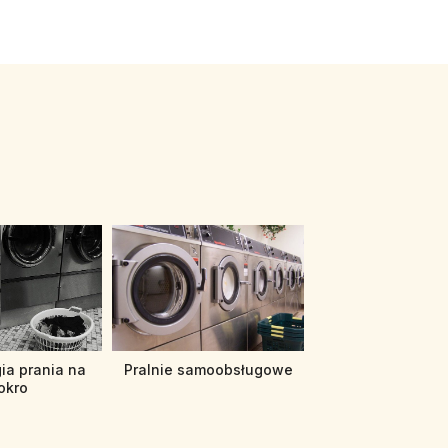
ia prania na
Pralnie samoobsługowe
okro